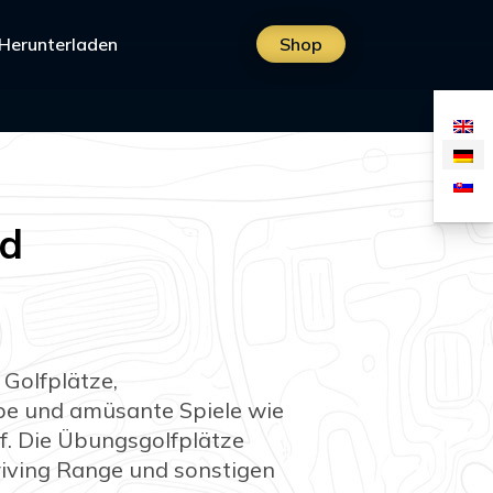
Herunterladen
Shop
ed
 Golfplätze,
be und amüsante Spiele wie
lf. Die Übungsgolfplätze
Driving Range und sonstigen