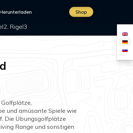
Herunterladen
Shop
l2, Rigel3
ed
 Golfplätze,
be und amüsante Spiele wie
lf. Die Übungsgolfplätze
Driving Range und sonstigen