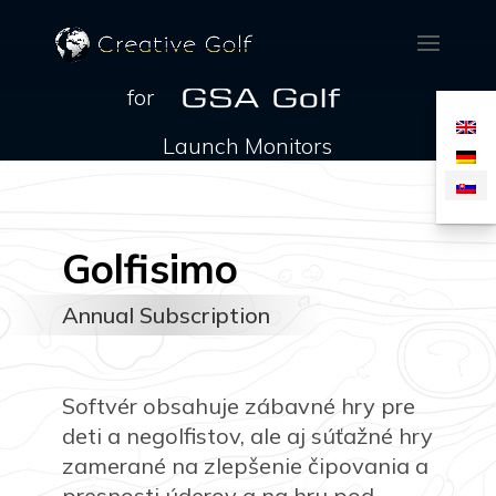
for
Launch Monitors
Golfisimo
Annual Subscription
Softvér obsahuje zábavné hry pre
deti a negolfistov, ale aj súťažné hry
zamerané na zlepšenie čipovania a
presnosti úderov a na hru pod