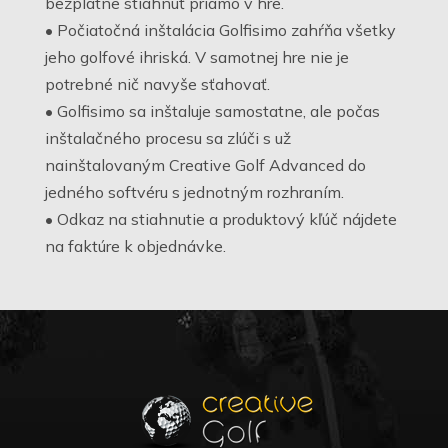
bezplatne stiahnuť priamo v hre.
• Počiatočná inštalácia Golfisimo zahŕňa všetky
jeho golfové ihriská. V samotnej hre nie je
potrebné nič navyše sťahovať.
• Golfisimo sa inštaluje samostatne, ale počas
inštalačného procesu sa zlúči s už
nainštalovaným Creative Golf Advanced do
jedného softvéru s jednotným rozhraním.
• Odkaz na stiahnutie a produktový kľúč nájdete
na faktúre k objednávke.