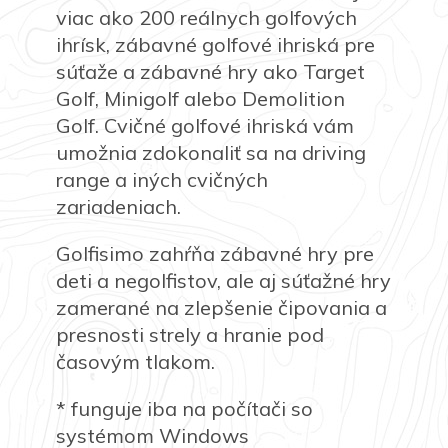
viac ako 200 reálnych golfových
ihrísk, zábavné golfové ihriská pre
súťaže a zábavné hry ako Target
Golf, Minigolf alebo Demolition
Golf. Cvičné golfové ihriská vám
umožnia zdokonaliť sa na driving
range a iných cvičných
zariadeniach.
Golfisimo zahŕňa zábavné hry pre
deti a negolfistov, ale aj súťažné hry
zamerané na zlepšenie čipovania a
presnosti strely a hranie pod
časovým tlakom.
* funguje iba na počítači so
systémom Windows